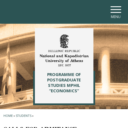
Skip to main navigation
Skip to main content
Skip to page footer
MENU
PROGRAMME OF
POSTGRADUATE
STUDIES MPHIL
“ECONOMICS”
HOME
»
STUDENTS
»