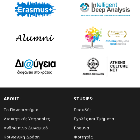
ABOUT:
STUDIES:
Το Πανεπιστήμιο
Σπουδές
Διοικητικές Υπηρεσίες
Σχολές και Τμήματα
Ανθρώπινο Δυναμικό
Έρευνα
Κοινωνική Δράση
Φοιτητές